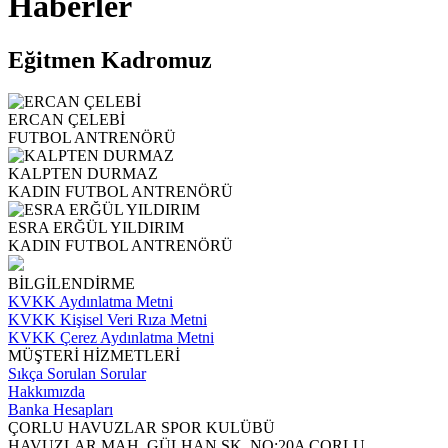
Haberler
Eğitmen Kadromuz
ERCAN ÇELEBİ
FUTBOL ANTRENÖRÜ
KALPTEN DURMAZ
KADIN FUTBOL ANTRENÖRÜ
ESRA ERĞÜL YILDIRIM
KADIN FUTBOL ANTRENÖRÜ
BİLGİLENDİRME
KVKK Aydınlatma Metni
KVKK Kişisel Veri Rıza Metni
KVKK Çerez Aydınlatma Metni
MÜŞTERİ HİZMETLERİ
Sıkça Sorulan Sorular
Hakkımızda
Banka Hesapları
ÇORLU HAVUZLAR SPOR KULÜBÜ
HAVUZLAR MAH. GÜLHAN SK. NO:20A ÇORLU