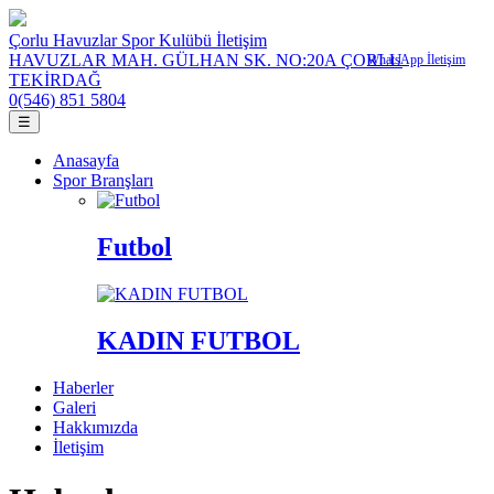
Çorlu Havuzlar Spor Kulübü İletişim
HAVUZLAR MAH. GÜLHAN SK. NO:20A ÇORLU
WhatsApp İletişim
TEKİRDAĞ
0(546) 851 5804
☰
Anasayfa
Spor Branşları
Futbol
KADIN FUTBOL
Haberler
Galeri
Hakkımızda
İletişim